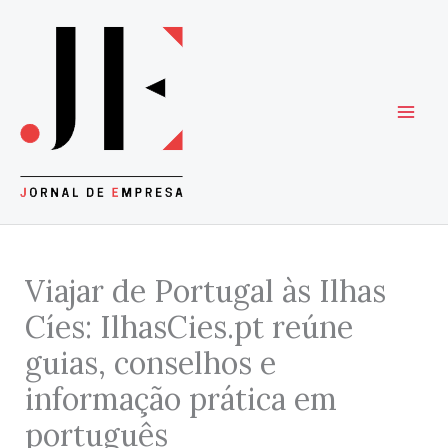
Skip
to
content
Viajar de Portugal às Ilhas
Cíes: IlhasCies.pt reúne
guias, conselhos e
informação prática em
português