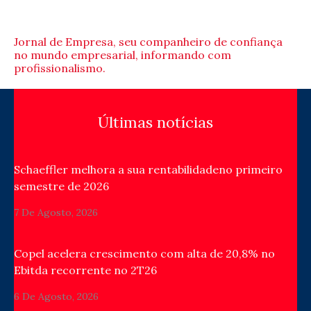
Jornal de Empresa, seu companheiro de confiança
no mundo empresarial, informando com
profissionalismo.
Últimas notícias
Schaeffler melhora a sua rentabilidadeno primeiro
semestre de 2026
7 De Agosto, 2026
Copel acelera crescimento com alta de 20,8% no
Ebitda recorrente no 2T26
6 De Agosto, 2026