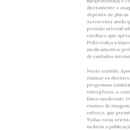
lipoproteína(a) e c
diretamente o ataq
depósito de placas 
Acrescenta ainda q
pressão arterial 
cardíaco que aprese
Peña realça a impo
medicamentos prol
de cuidados intens
Neste sentido, Apa
ensinar os doentes
programas também e
emergência, a contr
físico moderado. 
exames de imagem 
esforço, que permi
Todas estas orienta
incluem a publicaçã