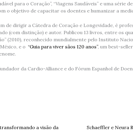
udável para o Coração”, “Viagens Saudáveis” e uma série d
om o objetivo de capacitar os doentes e humanizar a medic
ém de dirigir a Cátedra de Coração e Longevidade, é profe
o (com distinção) e autor. Publicou 13 livros, entre os qu
o” (2010), reconhecido mundialmente pelo Instituto Nacio
 México, e o
“Guia para viver sãos 120 anos”
, um best-selle
renome.
undador da Cardio-Alliance e do Fórum Espanhol de Doen
transformando a visão da
Schaeffler e Neura 