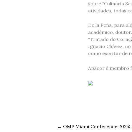
sobre “Culinária Sa
atividades, todas c
De la Peña, para al
académico, doutorad
“Tratado do Coraçã
Ignacio Chávez, no
como escritor de 
Apacor é membro f
←
OMP Miami Conference 2025: 