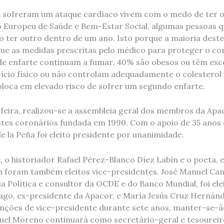
 sofreram um ataque cardíaco vivem com o medo de ter ou
o Europeu de Saúde e Bem-Estar Social, algumas pessoas 
o ter outro dentro de um ano. Isto porque a maioria dest
ue as medidas prescritas pelo médico para proteger o co
de enfarte continuam a fumar, 40% são obesos ou têm exc
ício físico ou não controlam adequadamente o colesterol 
coloca em elevado risco de sofrer um segundo enfarte.
feira, realizou-se a assembleia geral dos membros da Apa
tes coronários fundada em 1990. Com o apoio de 35 anos 
de la Peña foi eleito presidente por unanimidade.
, o historiador Rafael Pérez-Blanco Díez Labín e o poeta, e
 foram também eleitos vice-presidentes. José Manuel Cana
ia Política e consultor da OCDE e do Banco Mundial, foi e
Lago, ex-presidente da Apacor, e María Jesús Cruz Hernánd
nções de vice-presidente durante sete anos, manter-se
uel Moreno continuará como secretário-geral e tesoureir