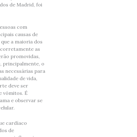
dos de Madrid, foi
pessoas com
cipais causas de
 que a maioria dos
r corretamente as
serão promovidas,
, principalmente, o
s necessárias para
alidade de vida,
rte deve ser
e vómitos. É
ama e observar se
lular.
ue cardíaco
dos de