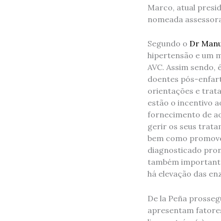
Marco, atual presi
nomeada assessora 
Segundo o
Dr Manu
hipertensão e um mi
AVC. Assim sendo, 
doentes pós-enfart
orientações e trat
estão o incentivo a
fornecimento de ao
gerir os seus trata
bem como promover 
diagnosticado pron
também importante 
há elevação das en
De la Peña prosseg
apresentam fatores