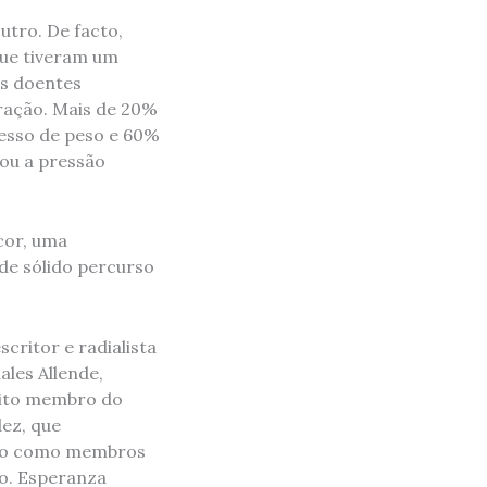
tro. De facto,
que tiveram um
es doentes
ração. Mais de 20%
esso de peso e 60%
ou a pressão
cor, uma
de sólido percurso
scritor e radialista
les Allende,
leito membro do
ez, que
-ão como membros
o. Esperanza