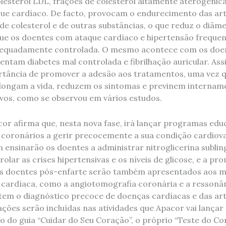
olesterol LDL, frações de colesterol altamente aterogénic
ue cardíaco. De facto, provocam o endurecimento das art
de colesterol e de outras substâncias, o que reduz o diâmet
ue os doentes com ataque cardíaco e hipertensão freque
adequadamente controlada. O mesmo acontece com os doe
ntam diabetes mal controlada e fibrilhação auricular. Ass
rtância de promover a adesão aos tratamentos, uma vez q
ongam a vida, reduzem os sintomas e previnem internam
ivos, como se observou em vários estudos.
cor afirma que, nesta nova fase, irá lançar programas edu
 coronários a gerir precocemente a sua condição cardiova
nsinarão os doentes a administrar nitroglicerina sublin
olar as crises hipertensivas e os níveis de glicose, e a pr
Os doentes pós-enfarte serão também apresentados aos m
cardíaca, como a angiotomografia coronária e a ressonâ
tem o diagnóstico precoce de doenças cardíacas e das art
ções serão incluídas nas atividades que Apacor vai lançar
o do guia “Cuidar do Seu Coração”, o próprio “Teste do Co