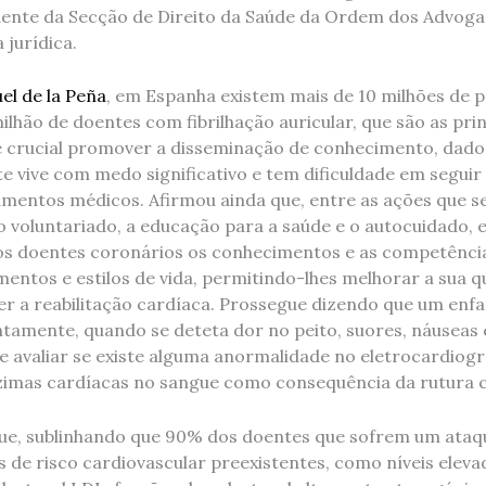
dente da Secção de Direito da Saúde da Ordem dos Advoga
jurídica.
el de la Peña
, em Espanha existem mais de 10 milhões de 
lhão de doentes com fibrilhação auricular, que são as prin
é crucial promover a disseminação de conhecimento, dado
e vive com medo significativo e tem dificuldade em segui
amentos médicos. Afirmou ainda que, entre as ações que 
o voluntariado, a educação para a saúde e o autocuidado, e
s doentes coronários os conhecimentos e as competência
mentos e estilos de vida, permitindo-lhes melhorar a sua qu
a reabilitação cardíaca. Prossegue dizendo que um enfa
tamente, quando se deteta dor no peito, suores, náuseas 
avaliar se existe alguma anormalidade no eletrocardiogr
zimas cardíacas no sangue como consequência da rutura ce
ue, sublinhando que 90% dos doentes que sofrem um ataq
 de risco cardiovascular preexistentes, como níveis eleva