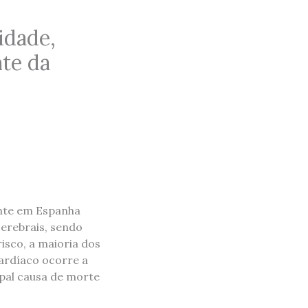
idade,
te da
ente em Espanha
cerebrais, sendo
sco, a maioria dos
ardíaco ocorre a
ipal causa de morte