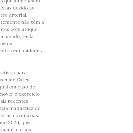
as que influenciam
érias devido ao
ro arterial.
ntemente não têm a
ntes com ataque
im sendo, De la
ue os
entos em unidades
cativos para
scular. Estes
gual em caso de
omover o exercício
ais recentes
ncia magnética de
érias coronárias.
 em 2026, que
ração”, cursos