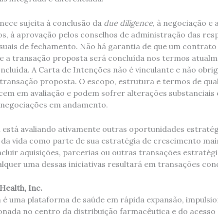
ece sujeita à conclusão da
due diligence
, à negociação e 
os, à aprovação pelos conselhos de administração das resp
suais de fechamento. Não há garantia de que um contrato d
e a transação proposta será concluída nos termos atualme
cluída. A Carta de Intenções não é vinculante e não obr
a transação proposta. O escopo, estrutura e termos de qu
em em avaliação e podem sofrer alterações substanciais
 negociações em andamento.
stá avaliando ativamente outras oportunidades estratég
s da vida como parte de sua estratégia de crescimento mai
ncluir aquisições, parcerias ou outras transações estratég
lquer uma dessas iniciativas resultará em transações conc
Health, Inc.
th é uma plataforma de saúde em rápida expansão, impulsi
onada no centro da distribuição farmacêutica e do acesso 