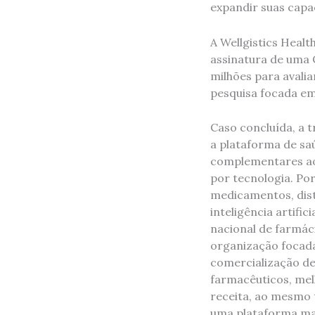
expandir suas capa
A Wellgistics Healt
assinatura de uma C
milhões para avali
pesquisa focada em
Caso concluída, a 
a plataforma de sa
complementares ao 
por tecnologia. Po
medicamentos, dist
inteligência artifi
nacional de farmác
organização focada
comercialização d
farmacêuticos, mel
receita, ao mesmo 
uma plataforma mai