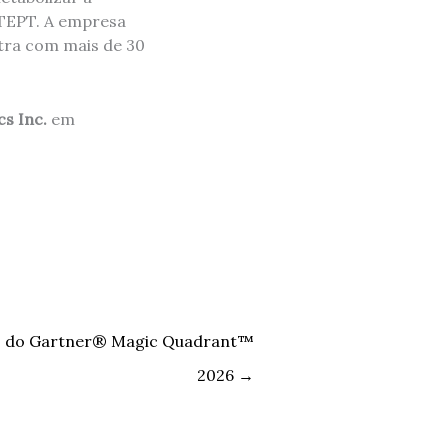
TEPT. A empresa
atra com mais de 30
cs Inc.
em
o do Gartner® Magic Quadrant™
2026
→