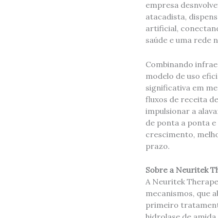
empresa desnvolveu
atacadista, dispen
artificial, conecta
saúde e uma rede n
Combinando infraes
modelo de uso efic
significativa em m
fluxos de receita 
impulsionar a alav
de ponta a ponta e 
crescimento, melhor
prazo.
Sobre a Neuritek T
A Neuritek Therape
mecanismos, que ab
primeiro tratament
hidrolase de amida 