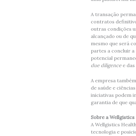
A transação perman
contratos definitiv
outras condições u
alcançado ou de qu
mesmo que será con
partes a concluir 
potencial permanec
due diligence
e das
A empresa também e
de saúde e ciência
iniciativas podem i
garantia de que qua
Sobre a Wellgistics 
A Wellgistics Heal
tecnologia e posici