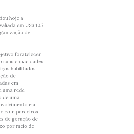
iou hoje a
avaliada em US$ 105
rganização de
etivo foratelecer
do suas capacidades
iços habilitados
ação de
eadas em
 e uma rede
o de uma
nvolvimento e a
ce com parceiros
es de geração de
azo por meio de