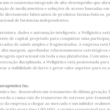
 um ecossistema integrado de alto desempenho que abran
sação de medicamentos e soluções de acesso baseadas em 
ndo diretamente fabricantes de produtos farmacêuticos, pr
acional de farmácias independentes.
trutura, dados e automação inteligente, a Wellgistics es
iente de capital, projetado para conquistar uma particip
ercados de saúde amplos e fragmentados. A empresa está
de alta margem, aprofundar relacionamentos estratégicos 
ancagem operacional em toda a sua plataforma. Com uma o
execução disciplinada, a Wellgistics está posicionada para
ar a visibilidade do lucro e gerar valor superior para os a
herapeutics Inc.
utics Inc. desenvolveu um tratamento de última geração,
orda a causa raiz do transtorno de estresse pós-traumát
o da empresa a chegar ao mercado é um inibidor oralmen
de ácido graxo tipo 1 (FAAH1), a enzima responsável por m