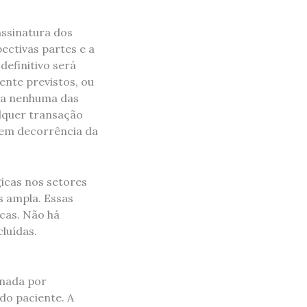
assinatura dos
ectivas partes e a
efinitivo será
nte previstos, ou
iga nenhuma das
alquer transação
 em decorrência da
icas nos setores
s ampla. Essas
icas. Não há
luídas.
onada por
do paciente. A