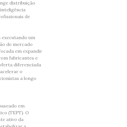
ge distribuição
inteligência
ofissionais de
tá executando um
ação de mercado
 focada em expandir
com fabricantes e
ferta diferenciada
 acelerar o
cionistas a longo
 baseado em
ico (TEPT). O
te ativo da
etabolizar a