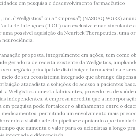
cidades em pesquisa e desenvolvimento farmacêutico
h, Inc. (“Wellgistics” ou a “Empresa”) (NASDAQ:WGRX) anunc
arta de Intenções (“LOI”) não exclusiva e não vinculante 
ar uma possível aquisição da Neuritek Therapeutics, uma o
 neurociência.
transação proposta, integralmente em ações, tem como obj
úde geradora de receita existente da Wellgistics, amplian
seu negócio principal de distribuição farmacêutica e serv
r meio de seu ecossistema integrado que abrange dispens
ribuição atacadista e soluções de acesso a pacientes bas
cial, a Wellgistics conecta fabricantes, provedores de saúde
ias independentes. A empresa acredita que a incorporaçã
 em pesquisa pode fortalecer o alinhamento entre o dese
e medicamentos, permitindo um envolvimento mais preco
horando a visibilidade do pipeline e apoiando oportunidad
tempo que aumenta o valor para os acionistas a longo pr
s integrada e diferenciada.