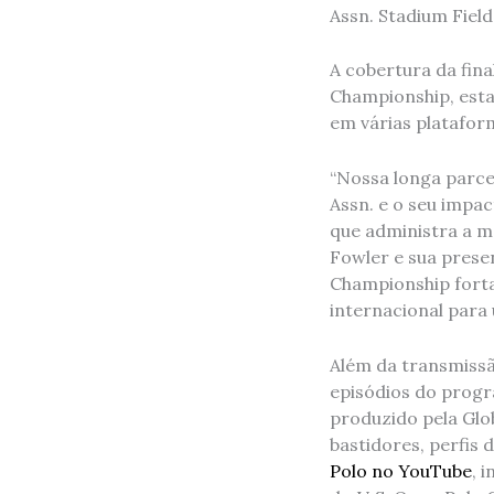
Assn. Stadium Field
A cobertura da fina
Championship, esta
em várias platafor
“Nossa longa parce
Assn. e o seu impac
que administra a ma
Fowler e sua prese
Championship fortal
internacional para 
Além da transmissã
episódios do prog
produzido pela Glo
bastidores, perfi
Polo no YouTube
, 