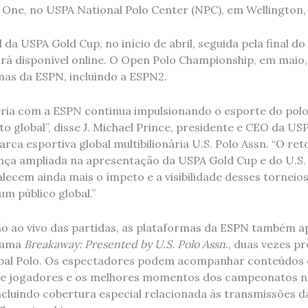
 One, no USPA National Polo Center (NPC), em Wellington, 
l da USPA Gold Cup, no início de abril, seguida pela final d
rá disponível online. O Open Polo Championship, em maio, 
mas da ESPN, incluindo a ESPN2.
ria com a ESPN continua impulsionando o esporte do polo,
to global”, disse J. Michael Prince, presidente e CEO da U
rca esportiva global multibilionária U.S. Polo Assn. “O ret
nça ampliada na apresentação da USPA Gold Cup e do U.S.
ecem ainda mais o ímpeto e a visibilidade desses torneios
um público global.”
o ao vivo das partidas, as plataformas da ESPN também 
rama
Breakaway: Presented by U.S. Polo Assn
., duas vezes p
bal Polo. Os espectadores podem acompanhar conteúdos e
s de jogadores e os melhores momentos dos campeonatos 
incluindo cobertura especial relacionada às transmissões 