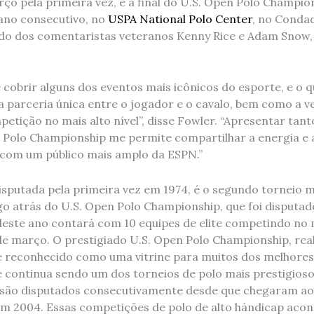
o pela primeira vez, e a final do U.S. Open Polo Champi
 ano consecutivo, no
USPA National Polo Center
, no Conda
lado dos comentaristas veteranos Kenny Rice e Adam Snow
de cobrir alguns dos eventos mais icônicos do esporte, e o
a parceria única entre o jogador e o cavalo, bem como a v
etição no mais alto nível”, disse Fowler. “Apresentar tan
 Polo Championship me permite compartilhar a energia e a
 com um público mais amplo da ESPN.”
isputada pela primeira vez em 1974, é o segundo torneio 
go atrás do U.S. Open Polo Championship, que foi disputad
deste ano contará com 10 equipes de elite competindo no m
de março. O prestigiado U.S. Open Polo Championship, real
e reconhecido como uma vitrine para muitos dos melhores
 continua sendo um dos torneios de polo mais prestigioso
 são disputados consecutivamente desde que chegaram a
 em 2004. Essas competições de polo de alto hándicap aco