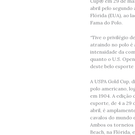
Cup® em 29 de març
abril pelo segundo
Flórida (EUA), ao 
Fama do Polo.
“Tive o privilégio 
atraindo no polo é 
intensidade da comp
quanto o U.S. Open
deste belo esporte
A USPA Gold Cup, d
polo americano, lo
em 1904. A edição 
esporte, de 4 a 29 
abril, é amplament
cavalos do mundo e
Ambos os torneios
Beach, na Flórida,