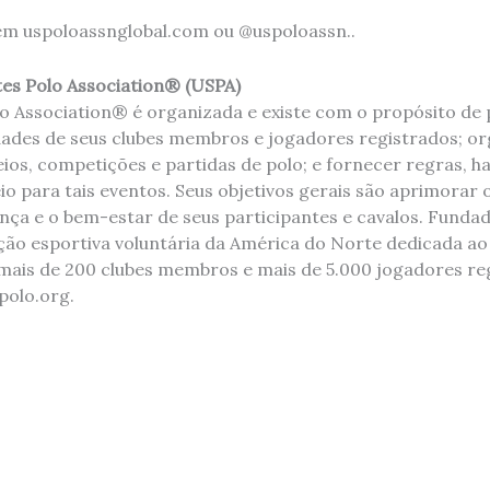
em uspoloassnglobal.com ou @uspoloassn..
tes Polo Association® (USPA)
lo Association® é organizada e existe com o propósito de
dades de seus clubes membros e jogadores registrados; or
ios, competições e partidas de polo; e fornecer regras, h
o para tais eventos. Seus objetivos gerais são aprimorar 
ça e o bem-estar de seus participantes e cavalos. Funda
ção esportiva voluntária da América do Norte dedicada ao
ais de 200 clubes membros e mais de 5.000 jogadores reg
polo.org.