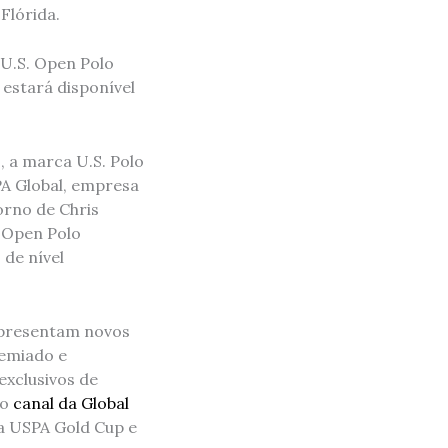
Flórida.
o U.S. Open Polo
estará disponível
 a marca U.S. Polo
SPA Global, empresa
orno de Chris
 Open Polo
 de nível
apresentam novos
remiado e
xclusivos de
no
canal da Global
da USPA Gold Cup e