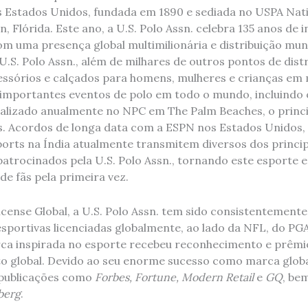
s Estados Unidos, fundada em 1890 e sediada no USPA Nat
, Flórida. Este ano, a U.S. Polo Assn. celebra 135 anos de 
om uma presença global multimilionária e distribuição mun
 U.S. Polo Assn., além de milhares de outros pontos de dist
essórios e calçados para homens, mulheres e crianças em m
importantes eventos de polo em todo o mundo, incluindo 
lizado anualmente no NPC em The Palm Beaches, o princip
. Acordos de longa data com a ESPN nos Estados Unidos,
ports na Índia atualmente transmitem diversos dos princ
atrocinados pela U.S. Polo Assn., tornando este esporte
 de fãs pela primeira vez.
cense Global, a U.S. Polo Assn. tem sido consistentemen
esportivas licenciadas globalmente, ao lado da NFL, do PG
arca inspirada no esporte recebeu reconhecimento e prêmi
o global. Devido ao seu enorme sucesso como marca global,
 publicações como
Forbes, Fortune, Modern Retail
e
GQ
, be
berg
.