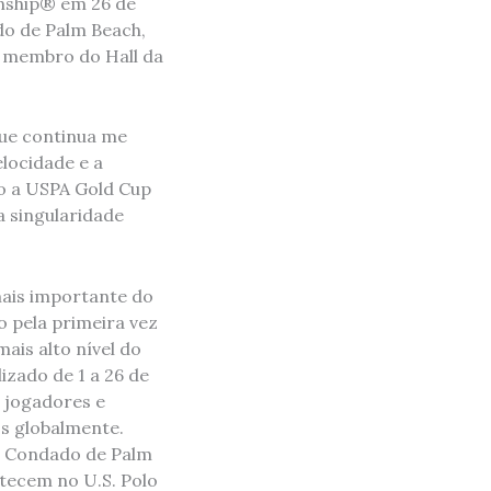
onship® em 26 de
do de Palm Beach,
, membro do Hall da
 que continua me
elocidade e a
to a USPA Gold Cup
 singularidade
mais importante do
o pela primeira vez
ais alto nível do
izado de 1 a 26 de
 jogadores e
s globalmente.
o Condado de Palm
ntecem no U.S. Polo