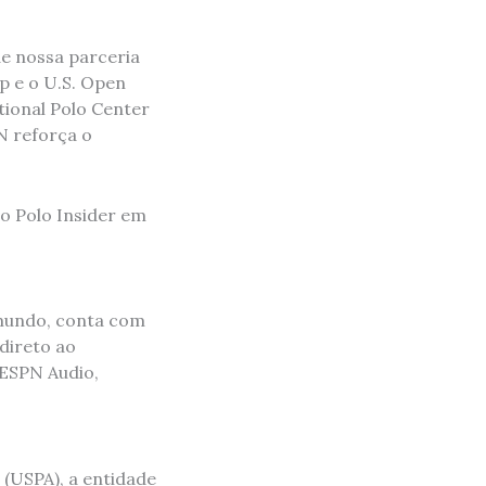
e nossa parceria
p e o U.S. Open
ional Polo Center
N reforça o
o Polo Insider em
 mundo, conta com
 direto ao
 ESPN Audio,
n (USPA), a entidade