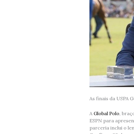
As finais da USPA 
A
Global Polo
, braç
ESPN para apresent
parceria inclui o l