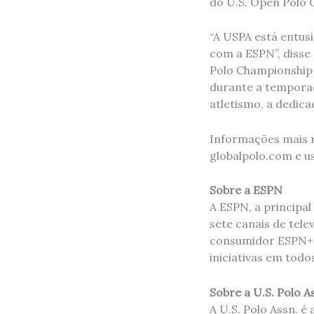
do U.S. Open Polo 
“A USPA está entus
com a ESPN”, disse
Polo Championship 
durante a temporad
atletismo, a dedica
Informações mais r
globalpolo.com e u
Sobre a ESPN
A ESPN, a principa
sete canais de tele
consumidor ESPN+, 
iniciativas em todo
Sobre a U.S. Polo A
A U.S. Polo Assn. é