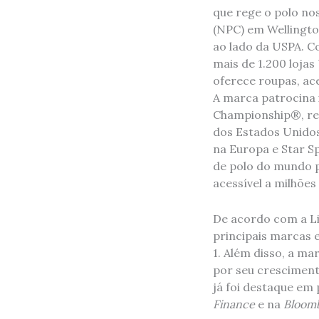
que rege o polo no
(NPC) em Wellington
ao lado da USPA. C
mais de 1.200 lojas
oferece roupas, ac
A marca patrocina 
Championship®, rea
dos Estados Unidos
na Europa e Star S
de polo do mundo p
acessível a milhões
De acordo com a Li
principais marcas 
1. Além disso, a m
por seu cresciment
já foi destaque em
Finance
e na
Bloom