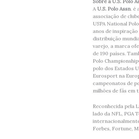
Sobre a U.S. Polo A
A
U.S. Polo Assn
. é
associação de club
USPA National Polo 
anos de inspiração
distribuição mundia
varejo, a marca of
de 190 países. Tam
Polo Championship®
polo dos Estados U
Eurosport na Europa
campeonatos de pol
milhões de fãs em 
Reconhecida pela L
lado da NFL, PGA T
internacionalmente
Forbes, Fortune, M