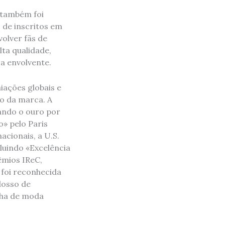
. também foi
 de inscritos em
volver fãs de
ta qualidade,
a envolvente.
iações globais e
ão da marca. A
ando o ouro por
» pelo Paris
cionais, a U.S.
luindo «Excelência
mios IReC,
 foi reconhecida
dosso de
inha de moda