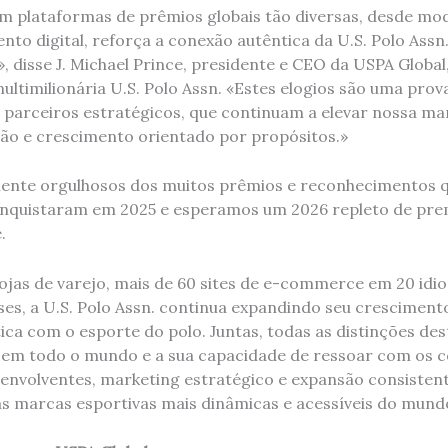
m plataformas de prêmios globais tão diversas, desde mod
to digital, reforça a conexão autêntica da U.S. Polo Assn
, disse J. Michael Prince, presidente e CEO da USPA Globa
ltimilionária U.S. Polo Assn. «Estes elogios são uma prov
s parceiros estratégicos, que continuam a elevar nossa m
ação e crescimento orientado por propósitos.»
ente orgulhosos dos muitos prêmios e reconhecimentos q
conquistaram em 2025 e esperamos um 2026 repleto de pre
.
ojas de varejo, mais de 60 sites de e-commerce em 20 idio
ses, a U.S. Polo Assn. continua expandindo seu cresciment
ica com o esporte do polo. Juntas, todas as distinções de
 em todo o mundo e a sua capacidade de ressoar com os 
 envolventes, marketing estratégico e expansão consistent
 marcas esportivas mais dinâmicas e acessíveis do mund