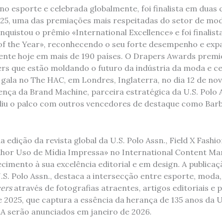
no esporte e celebrada globalmente, foi finalista em duas 
5, uma das premiações mais respeitadas do setor de mod
onquistou o prêmio «International Excellence» e foi finalist
f the Year», reconhecendo o seu forte desempenho e exp
sente hoje em mais de 190 países. O Drapers Awards prem
ners que estão moldando o futuro da indústria da moda e 
 gala no The HAC, em Londres, Inglaterra, no dia 12 de n
nça da Brand Machine, parceira estratégica da U.S. Polo A
vidiu o palco com outros vencedores de destaque como Barb
 edição da revista global da U.S. Polo Assn., Field X Fashio
hor Uso de Mídia Impressa» no International Content Ma
imento à sua excelência editorial e em design. A publicaçã
S. Polo Assn., destaca a intersecção entre esporte, moda, 
cers
através de fotografias atraentes, artigos editoriais e 
 2025, que captura a essência da herança de 135 anos da U.
 serão anunciados em janeiro de 2026.