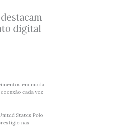
e destacam
to digital
hecimentos em moda,
a coenxão cada vez
 United States Polo
restígio nas