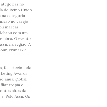
categorias no
a do Reino Unido.
a na categoria
ansão no varejo
iou marcas,
celebrou com um
ovembro. O evento
ssn. na região. A
our, Primark e
n, foi selecionada
rketing Awards
o anual global,
filantropia e
pontos altos da
S. Polo Assn. Os