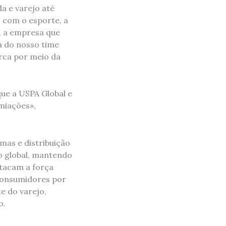
a e varejo até
. com o esporte, a
l, a empresa que
a do nosso time
arca por meio da
ue a USPA Global e
miações»,
mas e distribuição
o global, mantendo
stacam a força
consumidores por
e do varejo,
o.