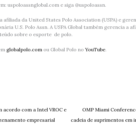
m: uspoloassnglobal.com e siga @uspoloassn.
 afiliada da United States Polo Association (USPA) e gere
onária U.S. Polo Assn. A USPA Global também gerencia a afil
nteúdo sobre o esporte de polo.
 em
globalpolo.com
ou Global Polo no
YouTube
.
m acordo com a Intel VROC e
OMP Miami Conference
azenamento empresarial
cadeia de suprimentos em i