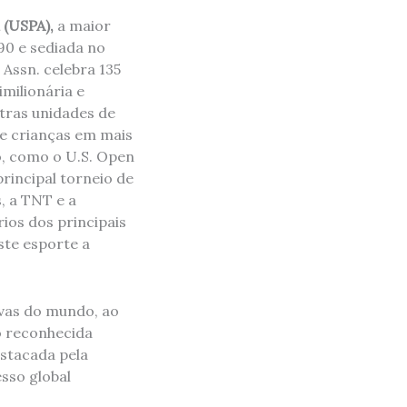
 (USPA),
a maior
90 e sediada no
 Assn. celebra 135
milionária e
utras unidades de
 e crianças em mais
, como o U.S. Open
incipal torneio de
, a TNT e a
ios dos principais
ste esporte a
ivas do mundo, ao
o reconhecida
stacada pela
sso global