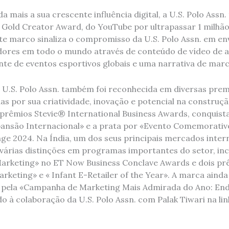
mais a sua crescente influência digital, a U.S. Polo Assn
Gold Creator Award, do YouTube por ultrapassar 1 milhão
Este marco sinaliza o compromisso da U.S. Polo Assn. em en
ores em todo o mundo através de conteúdo de vídeo de al
te de eventos esportivos globais e uma narrativa de marc
a U.S. Polo Assn. também foi reconhecida em diversas prem
as por sua criatividade, inovação e potencial na construç
prêmios Stevie® International Business Awards, conquist
ansão Internacional» e a prata por «Evento Comemorativo
ge 2024. Na Índia, um dos seus principais mercados interna
 várias distinções em programas importantes do setor, inc
rketing» no ET Now Business Conclave Awards e dois prê
rketing» e « Infant E-Retailer of the Year». A marca ainda
 pela «Campanha de Marketing Mais Admirada do Ano: En
do à colaboração da U.S. Polo Assn. com Palak Tiwari na l