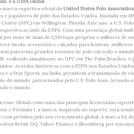
ssn. e a USPA Global
 a marca esportiva oficial da
United States Polo Association
es e jogadores de pólo dos Estados Unidos, fundada em 18
Center (NPC) em Wellington, Flórida. Este ano, a U.S. Polo
 esportiva ao lado da USPA. Com uma presença global multi
l por meio de mais de 1200 lojas próprias e milhares de o
erece moda, acessórios e calçados para homens, mulheres
bém patrocina grandes torneios de polo em todo o mundo
, realizado anualmente no NPC em The Palm Beaches, o pr
nidos. Acordos históricos com a ESPN nos Estados Unidos
 e a Star Sports, na Índia, permitem a transmissão de vár
o do mundo, patrocinados pela U.S. Polo Assn., levando e
todo o mundo.
icense Global como uma das principais licenciadas esport
our e Fórmula 1, a marca, inspirada no esporte, está send
 com prêmios pelo seu crescimento global. A marca foi de
odern Retail, GQ, Yahoo Finance e Bloomberg por seu suce