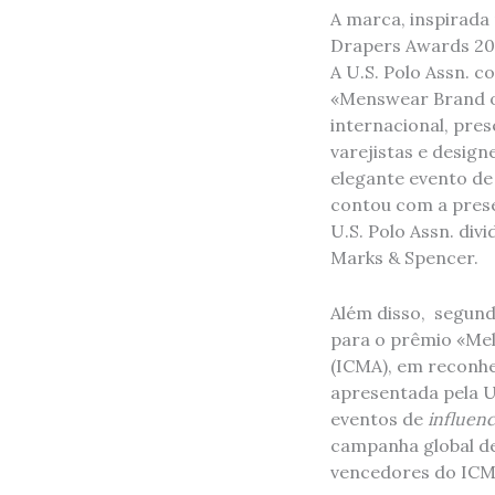
A marca, inspirada 
Drapers Awards 202
A U.S. Polo Assn. c
«Menswear Brand o
internacional, pre
varejistas e desig
elegante evento de
contou com a prese
U.S. Polo Assn. di
Marks & Spencer.
Além disso, segunda
para o prêmio «Mel
(ICMA), em reconhec
apresentada pela U.
eventos de
influen
campanha global de
vencedores do ICMA