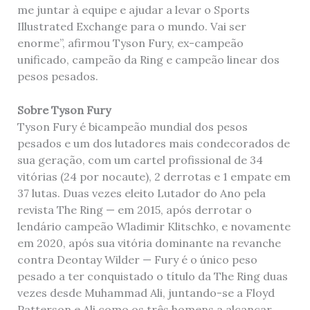
me juntar à equipe e ajudar a levar o Sports
Illustrated Exchange para o mundo. Vai ser
enorme”, afirmou Tyson Fury, ex-campeão
unificado, campeão da Ring e campeão linear dos
pesos pesados.
Sobre Tyson Fury
Tyson Fury é bicampeão mundial dos pesos
pesados ​​e um dos lutadores mais condecorados de
sua geração, com um cartel profissional de 34
vitórias (24 por nocaute), 2 derrotas e 1 empate em
37 lutas. Duas vezes eleito Lutador do Ano pela
revista The Ring — em 2015, após derrotar o
lendário campeão Wladimir Klitschko, e novamente
em 2020, após sua vitória dominante na revanche
contra Deontay Wilder — Fury é o único peso
pesado a ter conquistado o título da The Ring duas
vezes desde Muhammad Ali, juntando-se a Floyd
Patterson e Ali como os três homens a alcançar