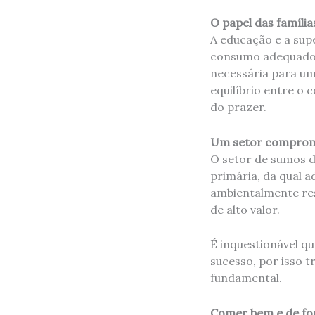
O papel das família
A educação e a sup
consumo adequados 
necessária para um 
equilíbrio entre o 
do prazer.
Um setor comprom
O setor de sumos d
primária, da qual 
ambientalmente res
de alto valor.
É inquestionável qu
sucesso, por isso 
fundamental.
Comer bem e de fo