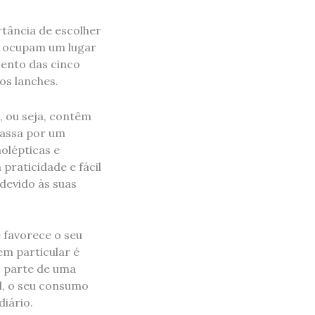
tância de escolher
a ocupam um lugar
mento das cinco
os lanches.
, ou seja, contêm
passa por um
olépticas e
 praticidade e fácil
devido às suas
 favorece o seu
em particular é
o parte de uma
l, o seu consumo
iário.