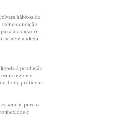
nvolvam hábitos de
co como condição
l para alcançar o
ária, sem abdicar
 ligada à produção
ra emprego e é
e, bom, prático e
 essencial para o
 conhecidos é