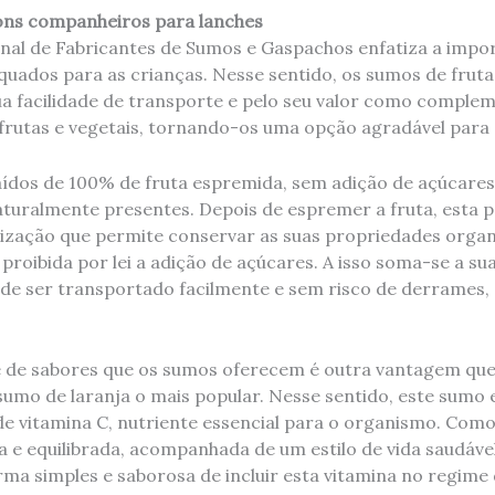
ons companheiros para lanches
nal de Fabricantes de Sumos e Gaspachos enfatiza a impor
quados para as crianças. Nesse sentido, os sumos de frut
ua facilidade de transporte e pelo seu valor como comple
 frutas e vegetais, tornando-os uma opção agradável para 
ídos de 100% de fruta espremida, sem adição de açúcares
turalmente presentes. Depois de espremer a fruta, esta 
lização que permite conservar as suas propriedades organ
 proibida por lei a adição de açúcares. A isso soma-se a sua
de ser transportado facilmente e sem risco de derrames, 
 de sabores que os sumos oferecem é outra vantagem que
umo de laranja o mais popular. Nesse sentido, este sumo 
de vitamina C, nutriente essencial para o organismo. Com
a e equilibrada, acompanhada de um estilo de vida saudáve
a simples e saborosa de incluir esta vitamina no regime d