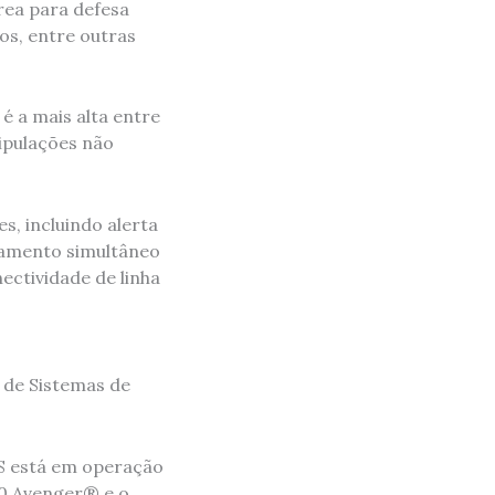
rea para defesa
os, entre outras
é a mais alta entre
ripulações não
, incluindo alerta
eamento simultâneo
ectividade de linha
l de Sistemas de
AS está em operação
20 Avenger® e o