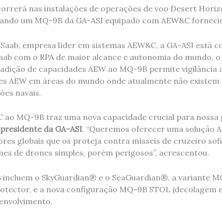
rrerá nas instalações de operações de voo Desert Horiz
 usando um MQ-9B da GA-ASI equipado com AEW&C fornecid
 Saab, empresa líder em sistemas AEW&C, a GA-ASI está 
aab com o RPA de maior alcance e autonomia do mundo, o
 adição de capacidades AEW ao MQ-9B permite vigilância a
ões AEW em áreas do mundo onde atualmente não existem o
es navais.
 ao MQ-9B traz uma nova capacidade crucial para nossa p
, presidente da GA-ASI
. “Queremos oferecer uma solução 
es globais que os proteja contra mísseis de cruzeiro sofi
s de drones simples, porém perigosos”, acrescentou.
incluem o SkyGuardian® e o SeaGuardian®, a variante MQ
otector, e a nova configuração MQ-9B STOL (decolagem e
envolvimento.