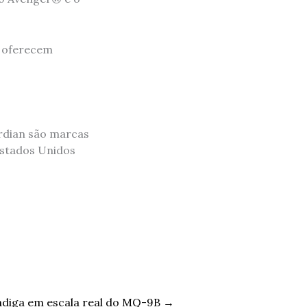
e oferecem
ardian são marcas
Estados Unidos
fadiga em escala real do MQ-9B
→