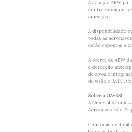
A solução AEW para
contra munições aé
ameaças.
A disponibilidade o
todas as aeronaves 
estão expostas a pe
A oferta de AEW da
e detecção antecip
de alvos e integraç
de visão e SATCOM
Sobre a GA-ASI
A General Atomics A
Aeronaves Não Trip
Com mais de 9 milh
há mais de 30 ano