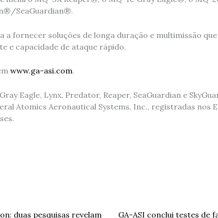
an®/SeaGuardian®.
a a fornecer soluções de longa duração e multimissão qu
nte e capacidade de ataque rápido.
 em
www.ga-asi.com
.
 Gray Eagle, Lynx, Predator, Reaper, SeaGuardian e SkyGu
eral Atomics Aeronautical Systems, Inc., registradas nos 
ses.
on: duas pesquisas revelam
GA-ASI conclui testes de 