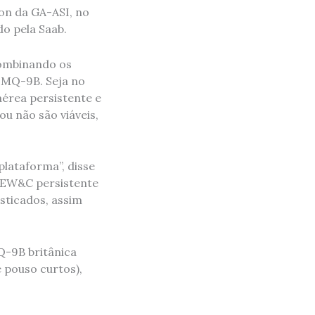
on da GA-ASI, no
o pela Saab.
combinando os
 MQ-9B. Seja no
érea persistente e
u não são viáveis,
lataforma”, disse
AEW&C persistente
sticados, assim
-9B britânica
 pouso curtos),