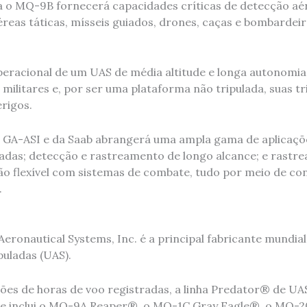
 o MQ-9B fornecerá capacidades críticas de detecção aé
reas táticas, mísseis guiados, drones, caças e bombardeir
peracional de um UAS de média altitude e longa autonomia 
militares e, por ser uma plataforma não tripulada, suas t
rigos.
 GA-ASI e da Saab abrangerá uma ampla gama de aplicações
adas; detecção e rastreamento de longo alcance; e rastr
ão flexível com sistemas de combate, tudo por meio de con
.
eronautical Systems, Inc. é a principal fabricante mundia
uladas (UAS).
ões de horas de voo registradas, a linha Predator® de U
s e inclui o MQ-9A Reaper®, o MQ-1C Gray Eagle®, o MQ-