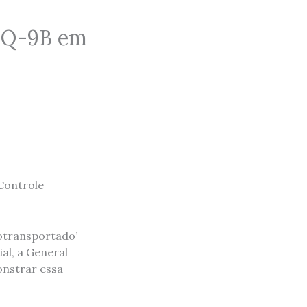
MQ-9B em
‘Controle
rotransportado’
al, a General
onstrar essa