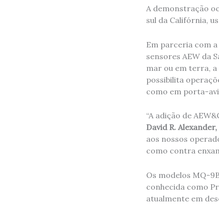
A demonstração oco
sul da Califórnia,
Em parceria com a
sensores AEW da S
mar ou em terra, a
possibilita operaç
como em porta-aviõ
“A adição de AEW&C
David R. Alexander
aos nossos operador
como contra enxame
Os modelos MQ-9B 
conhecida como Pr
atualmente em des