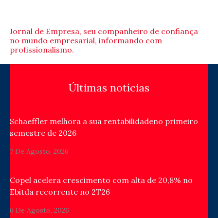
Jornal de Empresa, seu companheiro de confiança
no mundo empresarial, informando com
profissionalismo.
Últimas notícias
Schaeffler melhora a sua rentabilidadeno primeiro
semestre de 2026
7 De Agosto, 2026
Copel acelera crescimento com alta de 20,8% no
Ebitda recorrente no 2T26
6 De Agosto, 2026