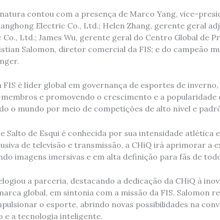
inatura contou com a presença de Marco Yang, vice-presi
anghong Electric Co., Ltd.; Helen Zhang, gerente geral ad
 Co., Ltd.; James Wu, gerente geral do Centro Global de
stian Salomon, diretor comercial da FIS; e do campeão mu
nger.
 FIS é líder global em governança de esportes de inverno
s-membros e promovendo o crescimento e a popularidade 
o o mundo por meio de competições de alto nível e padrõ
Salto de Esqui é conhecida por sua intensidade atlética e 
siva de televisão e transmissão, a CHiQ irá aprimorar a ex
ndo imagens imersivas e em alta definição para fãs de to
elogiou a parceria, destacando a dedicação da CHiQ à ino
arca global, em sintonia com a missão da FIS. Salomon re
mpulsionar o esporte, abrindo novas possibilidades na con
 e a tecnologia inteligente.