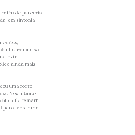
roféu de parceria
a, em sintonia
ipantes,
inhados em nossa
uar esta
lico ainda mais
eceu uma forte
ina. Nos últimos
filosofia “
Smart
al para mostrar a