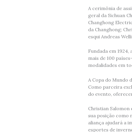
A cerimônia de ass
geral da Sichuan Ch
Changhong Electric
da Changhong; Chri
esqui Andreas Welli
Fundada em 1924, a
mais de 100 paíse
modalidades em tod
A Copa do Mundo de 
Como parceira exclu
do evento, oferece
Christian Salomon 
sua posição como m
aliança ajudará a i
esportes de inverno