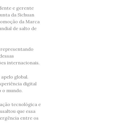
dente e gerente
junta da Sichuan
 Promoção da Marca
ndial de salto de
, representando
dessas
es internacionais.
apelo global.
periência digital
do o mundo.
vação tecnológica e
ssaltou que essa
vergência entre os