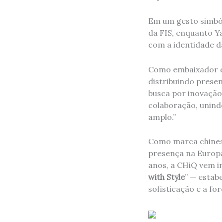
Em um gesto simból
da FIS, enquanto Y
com a identidade 
Como embaixador da
distribuindo prese
busca por inovação
colaboração, unind
amplo.”
Como marca chinesa
presença na Europa,
anos, a CHiQ vem in
with Style
” — estab
sofisticação e a fo