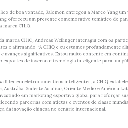
ico de boa vontade, Salomon entregou a Marco Yang um t
ang ofereceu um presente comemorativo temático de pand
da marca CHiQ.
 marca CHiQ, Andreas Wellinger interagiu com os partic
ntes e afirmando: “A CHiQ e eu estamos profundamente al
 e avanços significativos. Estou muito contente em contin
o esportes de inverno e tecnologia inteligente para um púb
 líder em eletrodomésticos inteligentes, a CHiQ estabel
 Austrália, Sudeste Asiático, Oriente Médio e América Lat
vestindo em marketing esportivo global para reforçar sua 
elecendo parcerias com atletas e eventos de classe mundi
rça da inovação chinesa no cenário internacional.