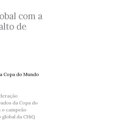
lobal com a
alto de
ederação
 Dados da Copa do
m o campeão
 global da CHiQ