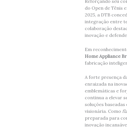
Reforçando seu com
do Open de Tênis e
2025, a DTB conced
integração entre t
colaboração destac
inovação e defender
Em reconhecimento
Home Appliance Br
fabricação intelige
A forte presença d
enraizada na inova
emblemáticas e forj
continua a elevar 
soluções baseadas
visionária. Como
fl
preparada para con
inovação incansável