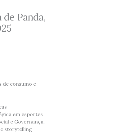
 de Panda,
025
cos de consumo e
eus
égica em esportes
ocial e Governança,
e storytelling