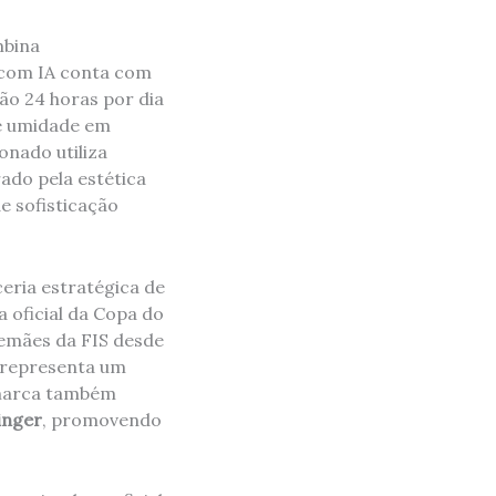
mbina
V com IA conta com
ão 24 horas por dia
de umidade em
onado utiliza
rado pela estética
de sofisticação
eria estratégica de
 oficial da Copa do
lemães da FIS desde
 representa um
A marca também
inger
, promovendo