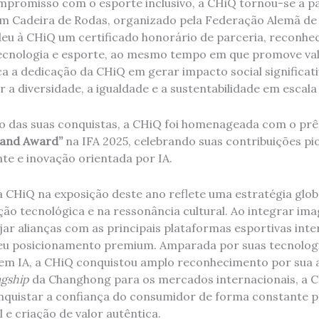
promisso com o esporte inclusivo, a CHiQ tornou-se a pa
m Cadeira de Rodas, organizado pela Federação Alemã de 
eu à CHiQ um certificado honorário de parceria, reconhe
ecnologia e esporte, ao mesmo tempo em que promove val
a a dedicação da CHiQ em gerar impacto social significat
 a diversidade, a igualdade e a sustentabilidade em escala 
 das suas conquistas, a CHiQ foi homenageada com o pr
and Award”
na IFA 2025, celebrando suas contribuições pi
nte e inovação orientada por IA.
a CHiQ na exposição deste ano reflete uma estratégia glo
ção tecnológica e na ressonância cultural. Ao integrar im
ar alianças com as principais plataformas esportivas inte
seu posicionamento premium. Amparada por suas tecnologi
 em IA, a CHiQ conquistou amplo reconhecimento por sua
agship
da Changhong para os mercados internacionais, a CH
quistar a confiança do consumidor de forma constante p
 e criação de valor autêntica.