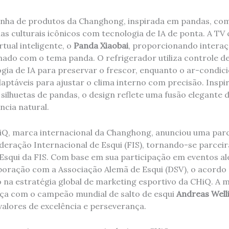
 linha de produtos da Changhong, inspirada em pandas, co
as culturais icônicos com tecnologia de IA de ponta. A T
tual inteligente, o
Panda Xiaobai
, proporcionando interaç
nado com o tema panda. O refrigerador utiliza controle 
ia de IA para preservar o frescor, enquanto o ar-condici
aptáveis ​​para ajustar o clima interno com precisão. Inspi
e silhuetas de pandas, o design reflete uma fusão elegante 
ncia natural.
iQ, marca internacional da Changhong, anunciou uma parc
eração Internacional de Esqui (FIS), tornando-se parceira
Esqui da FIS. Com base em sua participação em eventos a
boração com a Associação Alemã de Esqui (DSV), o acordo
vo na estratégia global de marketing esportivo da CHiQ. 
nça com o campeão mundial de salto de esqui
Andreas Well
alores de excelência e perseverança.