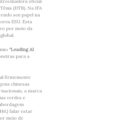
trocinadora oficial
Tênis (DTB). Na IFA
cendo seu papel na
ores ESG. Esta
ivo por meio da
global.
êmio
“Leading AI
oneiras para a
bal firmemente
agens chinesas
rnacionais, a marca
as verdes e
 abordagem
iQ falar estar
or meio de