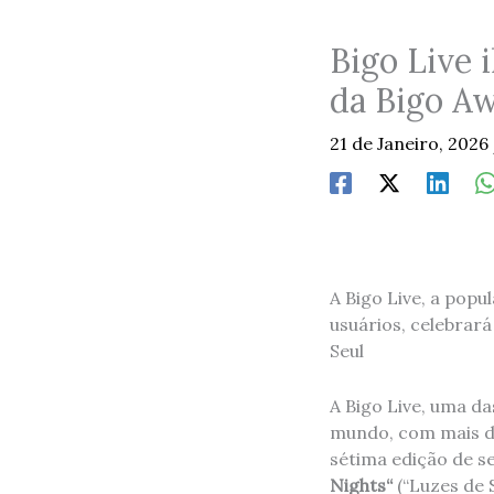
Bigo Live 
da Bigo A
21 de Janeiro, 2026
A Bigo Live, a popu
usuários, celebrará
Seul
A Bigo Live, uma d
mundo, com mais 
sétima edição de se
Nights
“
(“Luzes de S