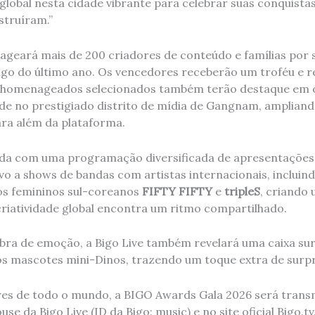
lobal nesta cidade vibrante para celebrar suas conquista
struíram.”
geará mais de 200 criadores de conteúdo e famílias por 
ngo do último ano. Os vencedores receberão um troféu e
ns homenageados selecionados também terão destaque em o
ade no prestigiado distrito de mídia de Gangnam, ampliand
ra além da plataforma.
nda com uma programação diversificada de apresentações 
vo a shows de bandas com artistas internacionais, incluin
os femininos sul-coreanos
FIFTY FIFTY
e
tripleS
, criando
criatividade global encontra um ritmo compartilhado.
ibra de emoção, a Bigo Live também revelará uma caixa sur
s mascotes mini-Dinos, trazendo um toque extra de surpr
es de todo o mundo, a BIGO Awards Gala 2026 será transm
se da Bigo Live (ID da Bigo: music) e no site oficial Bigo.t