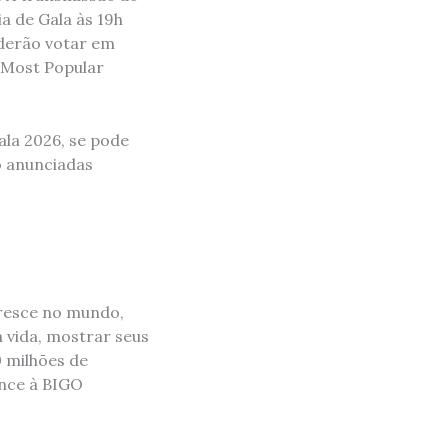
a de Gala às 19h
oderão votar em
 “Most Popular
ala 2026, se pode
ão anunciadas
cresce no mundo,
vida, mostrar seus
0 milhões de
ence à BIGO