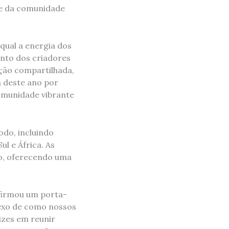
ade da comunidade
 qual a energia dos
ento dos criadores
ção compartilhada,
a deste ano por
comunidade vibrante
odo, incluindo
l e África. As
ho, oferecendo uma
afirmou um porta-
flexo de como nossos
izes em reunir