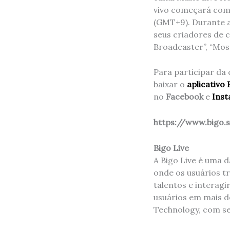
vivo começará com 
(GMT+9). Durante a
seus criadores de c
Broadcaster”, “Most
Para participar da 
baixar o
aplicativo 
no
Facebook
e
Ins
https://www.bigo.
Bigo Live
A Bigo Live é uma 
onde os usuários t
talentos e interag
usuários em mais d
Technology, com s