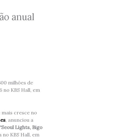
ão anual
600 milhões de
6 no KBS Hall, em
e mais cresce no
ses
, anunciou a
“Seoul Lights, Bigo
a no KBS Hall, em