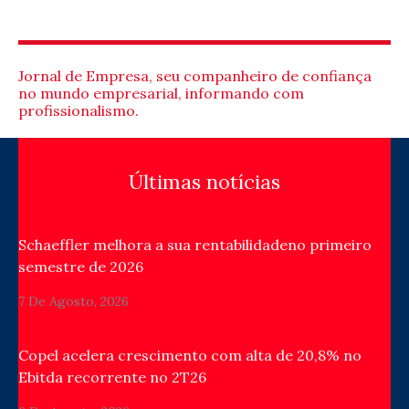
Jornal de Empresa, seu companheiro de confiança
no mundo empresarial, informando com
profissionalismo.
Últimas notícias
Schaeffler melhora a sua rentabilidadeno primeiro
semestre de 2026
7 De Agosto, 2026
Copel acelera crescimento com alta de 20,8% no
Ebitda recorrente no 2T26