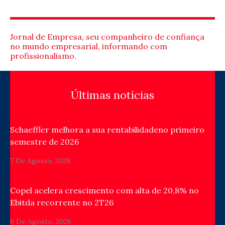
Jornal de Empresa, seu companheiro de confiança
no mundo empresarial, informando com
profissionalismo.
Últimas notícias
Schaeffler melhora a sua rentabilidadeno primeiro
semestre de 2026
7 De Agosto, 2026
Copel acelera crescimento com alta de 20,8% no
Ebitda recorrente no 2T26
6 De Agosto, 2026